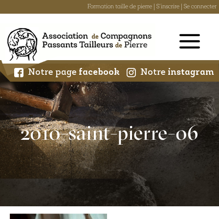
Formation taille de pierre
|
S'inscrire
|
Se connecter
Skip
to
content
Notre page
facebook
Notre
instagram
2010-saint-pierre-06