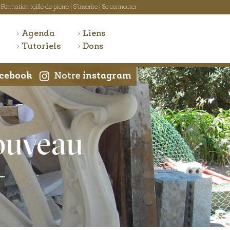
Formation taille de pierre
|
S'inscrire
|
Se connecter
Agenda
Liens
Tutoriels
Dons
cebook
Notre
instagram
ouveau