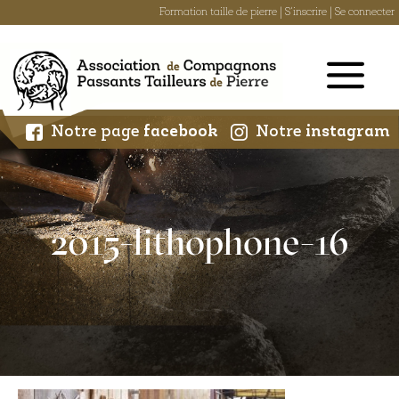
Formation taille de pierre
|
S'inscrire
|
Se connecter
Skip
to
content
Notre page
facebook
Notre
instagram
2015-lithophone-16