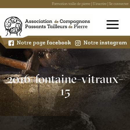
Formation taille de pierre
|
S'inscrire
|
Se connecter
Skip
to
content
Notre page
facebook
Notre
instagram
2016-fontaine-vitraux-
15