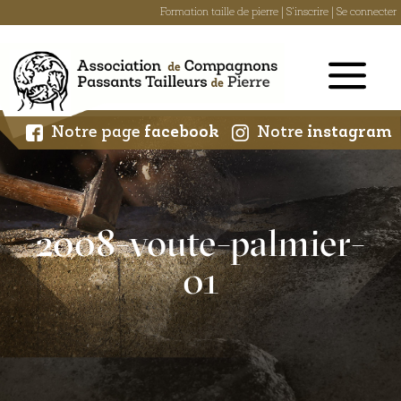
Formation taille de pierre
|
S'inscrire
|
Se connecter
Skip
to
content
Notre page
facebook
Notre
instagram
2008-voute-palmier-
01