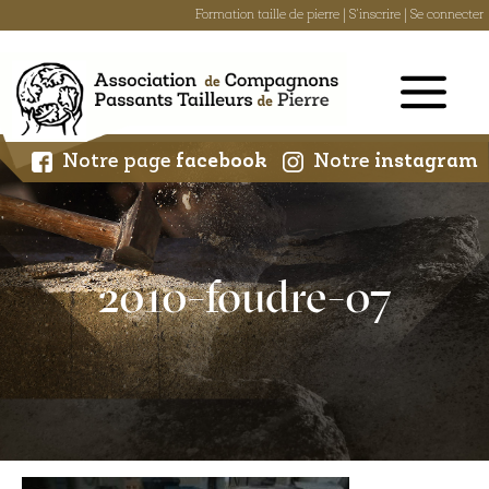
Formation taille de pierre
|
S'inscrire
|
Se connecter
Skip
to
content
Notre page
facebook
Notre
instagram
2010-foudre-07