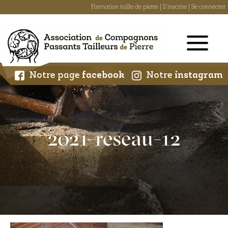
Formation taille de pierre
|
S'inscrire
|
Se connecter
Skip
to
content
Notre page
facebook
Notre
instagram
2021-reseau-12