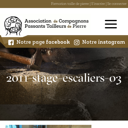
Formation taille de pierre
|
S'inscrire
|
Se connecter
Skip
to
content
Notre page
facebook
Notre
instagram
2011-stage-escaliers-03