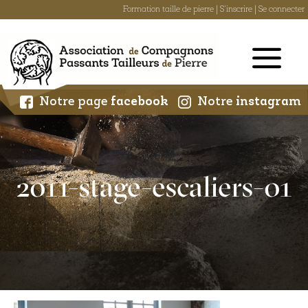
Formation taille de pierre
|
S'inscrire
|
Se connecter
Skip
to
content
Notre page
facebook
Notre
instagram
2011-stage-escaliers-01