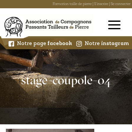
Formation taille de pierre
|
S'inscrire
|
Se connecter
Skip
to
content
Notre page
facebook
Notre
instagram
stage-coupole-04