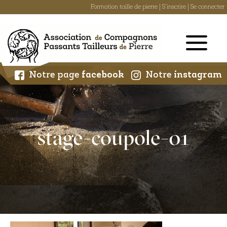
Formation taille de pierre
|
S'inscrire
|
Se connecter
Skip
to
content
Notre page
facebook
Notre
instagram
stage-coupole-01