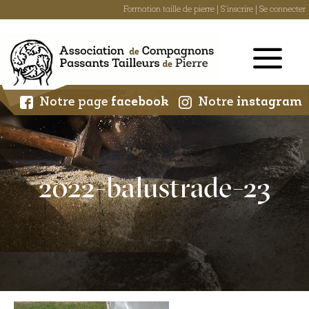
Formation taille de pierre
|
S'inscrire
|
Se connecter
Skip
to
content
Notre page
facebook
Notre
instagram
2022-balustrade-23