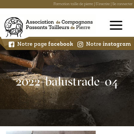
Formation taille de pierre
|
S'inscrire
|
Se connecter
Skip
to
content
Notre page
facebook
Notre
instagram
2022-balustrade-04