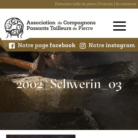
Formation taille de pierre
|
S'inscrire
|
Se connecter
Skip
to
content
Notre page
facebook
Notre
instagram
2002_Schwerin_03