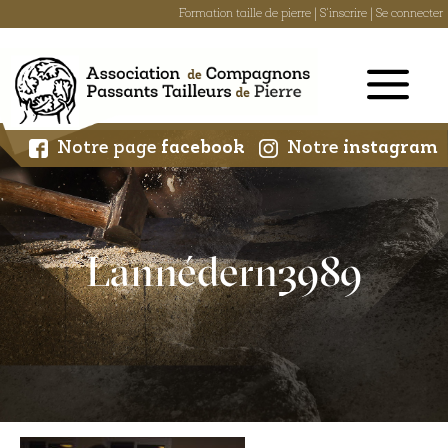
Formation taille de pierre
|
S'inscrire
|
Se connecter
Skip
to
content
Notre page
facebook
Notre
instagram
Lannédern3989