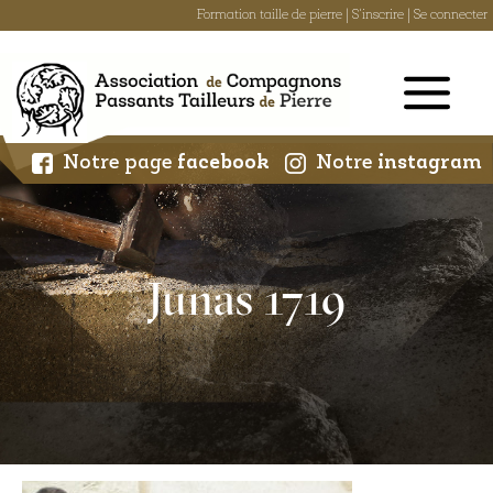
Formation taille de pierre
|
S'inscrire
|
Se connecter
Skip
to
content
Notre page
facebook
Notre
instagram
Junas 1719