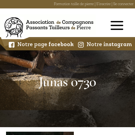
Formation taille de pierre
|
S'inscrire
|
Se connecter
Skip
to
content
Notre page
facebook
Notre
instagram
Junas 0730