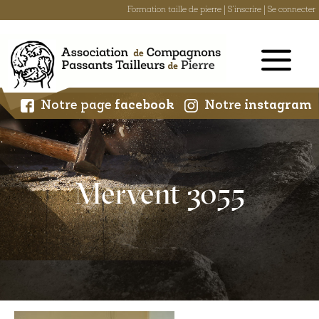
Formation taille de pierre
|
S'inscrire
|
Se connecter
Skip
to
content
Notre page
facebook
Notre
instagram
Mervent 3055