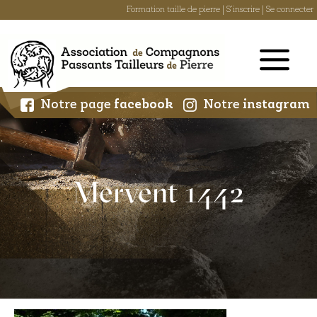
Formation taille de pierre
|
S'inscrire
|
Se connecter
Skip
to
content
Notre page
facebook
Notre
instagram
Mervent 1442