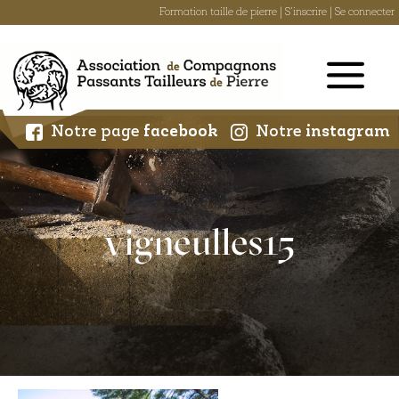
Formation taille de pierre
|
S'inscrire
|
Se connecter
Skip
to
content
Notre page
facebook
Notre
instagram
vigneulles15