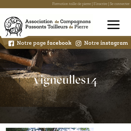
Formation taille de pierre
|
S'inscrire
|
Se connecter
Skip
to
content
Notre page
facebook
Notre
instagram
vigneulles14