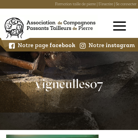
Formation taille de pierre
|
S'inscrire
|
Se connecter
Skip
to
content
Notre page
facebook
Notre
instagram
vigneulles07