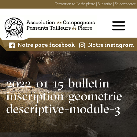
Formation taille de pierre
|
S'inscrire
|
Se connecter
Skip
to
content
Notre page
facebook
Notre
instagram
2022-01-15-bulletin-
inscription-geometrie-
descriptive-module-3