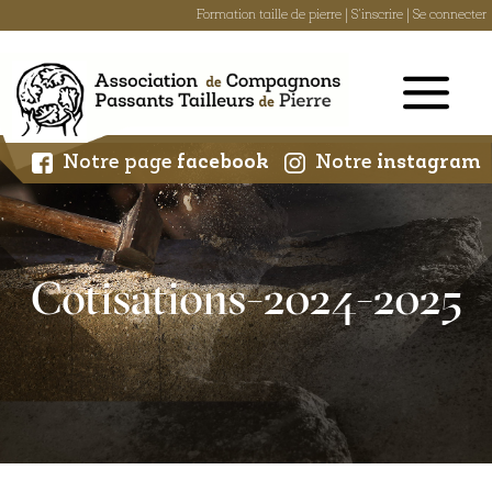
Formation taille de pierre
|
S'inscrire
|
Se connecter
Skip
to
content
Notre page
facebook
Notre
instagram
Cotisations-2024-2025