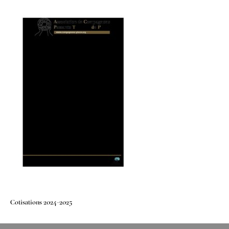
Navigation
Cotisations 2024-2025
de