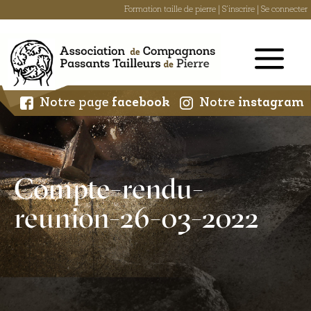
Formation taille de pierre
|
S'inscrire
|
Se connecter
Skip
to
content
Notre page
facebook
Notre
instagram
Compte-rendu-
reunion-26-03-2022