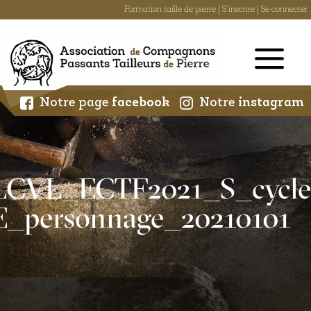
Formation taille de pierre
|
S'inscrire
|
Se connecter
Skip
to
content
Notre page
facebook
Notre
instagram
LCVL_ECTF2021_S_cycle
E_personnage_20210101