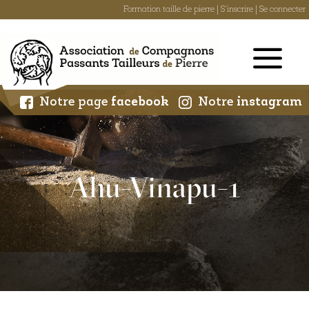
Formation taille de pierre
|
S'inscrire
|
Se connecter
Skip
to
content
Notre page
facebook
Notre
instagram
Ahu-Vinapu-1