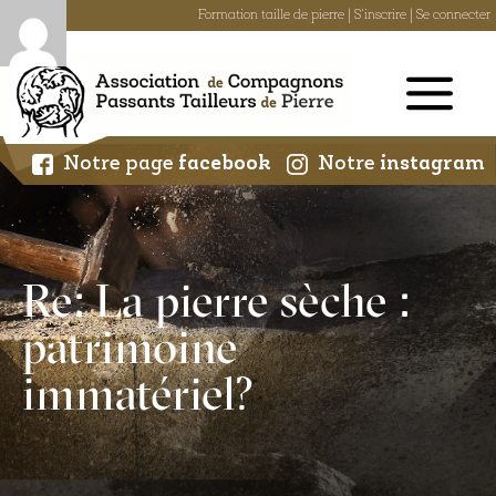
Formation taille de pierre
|
S'inscrire
|
Se connecter
Skip
to
content
Notre page
facebook
Notre
instagram
Re: La pierre sèche :
patrimoine
immatériel?