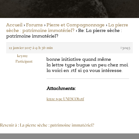
Accueil
›
Forums
›
Pierre et Compagnonnage
›
La pierre
sèche : patrimoine immatériel?
›
Re: La pierre sèche :
patrimoine immatériel?
12 janvier 2017 à 9 h 56 min
#3095
keym2
bonne initiative quand même
Participant
la lettre type bugue un peu chez moi.
la voici en .rtf si ça vous intéresse.
Attachments:
lettre type UNESCOb.rtf
Revenir à : La pierre sèche : patrimoine immatériel?