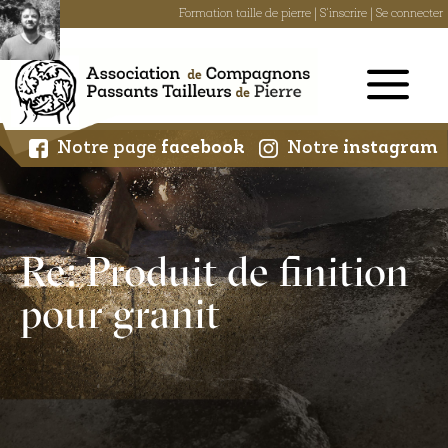
Formation taille de pierre
|
S'inscrire
|
Se connecter
Skip
to
content
Notre page
facebook
Notre
instagram
Re: Produit de finition
pour granit