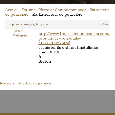
Accueil
›
Forums
›
Pierre et Compagnonnage
›
Extracteur
de poussière.
›
Re: Extracteur de poussière.
1 septembre 2014 à 17 h 03 min
#2820
gilbert
http://www.franceenvironnement.com/ent
Participant
promindus–bondoufle-
400144486.html
essaie ici, ils ont fait l’installation
chez DBPM
à +
Breton
Revenir à : Extracteur de poussière.