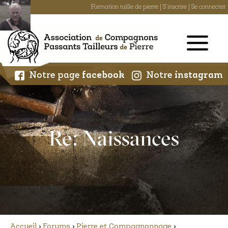
Formation taille de pierre
|
S'inscrire
|
Se connecter
Skip
to
content
Notre page
facebook
Notre
instagram
Re: Naissances
Accueil
›
Forums
›
Pierre et Compagnonnage
›