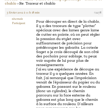
chablo
›
Re: Traceur et chablo
5 février 2012 à 11 h 18 min
#2278
nivernais
Pour découper en direct de la chablo,
Participant
il y a des traceurs de type "plotter"
spéciaux avec des lames genre lame
de cutter en pointe, où on peut régler
la pression du stylet avec
suffisamment de précision pour
prédécouper les gabarits. La coterie
Saget a je crois découpé de son côté
des pochoirs pour sablage, tu peux
voir auprès de lui pour plus de
renseignements.
J’ai eu une expérience de découpe au
traceur il y a quelques années. En
fait, j’ai remarqué que l’imprécision
venait de l’épaisseur du papier ou du
gabarex. En passant sur le rouleau
(donc un cylindre), le chemin
parcouru sur la face externe du
gabarex est plus long que le chemin
à la surface du rouleau. D’ailleurs