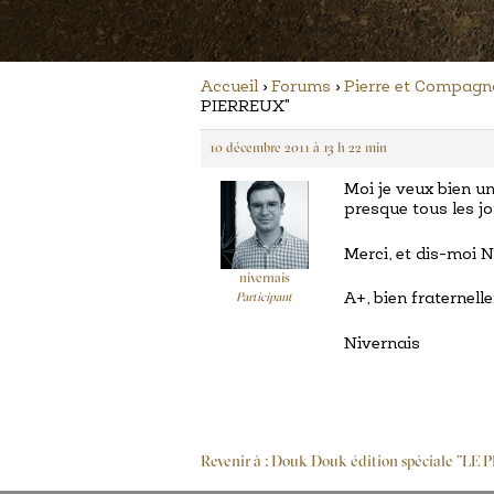
Accueil
›
Forums
›
Pierre et Compag
PIERREUX"
10 décembre 2011 à 13 h 22 min
Moi je veux bien un
presque tous les jo
Merci, et dis-moi 
nivernais
A+, bien fraternell
Participant
Nivernais
Revenir à : Douk Douk édition spéciale "LE