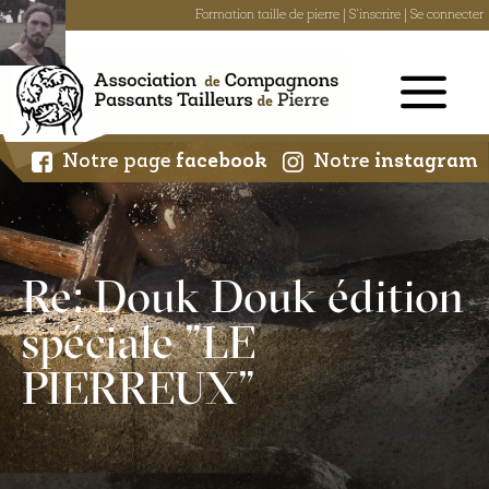
Formation taille de pierre
|
S'inscrire
|
Se connecter
Skip
to
content
Notre page
facebook
Notre
instagram
Re: Douk Douk édition
spéciale "LE
PIERREUX"