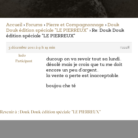
Accueil
›
Forums
›
Pierre et Compagnonnage
›
Douk
Douk édition spéciale "LE PIERREUX"
›
Re: Douk Douk
édition spéciale "LE PIERREUX"
3 décembre 2011 à 9 h 19 min
#2228
ludo
ducoup on va revoir tout sa lundi..
Participant
désolé mais je crois que tu me doit
encore un peu d’argent..
la vente a perte est inacceptable.
boujou che té
Revenir à : Douk Douk édition spéciale "LE PIERREUX"