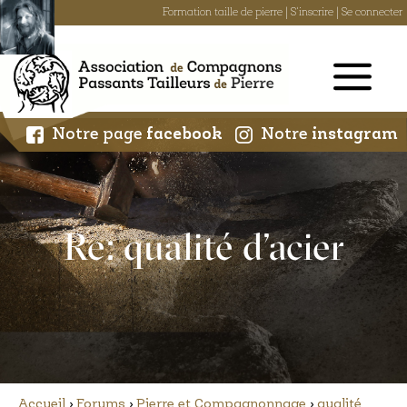
Formation taille de pierre
|
S'inscrire
|
Se connecter
Skip
to
content
Notre page
facebook
Notre
instagram
Re: qualité d’acier
Accueil
›
Forums
›
Pierre et Compagnonnage
›
qualité