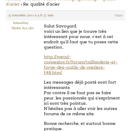
d’acier
›
Re: qualité d’acier
15 novembre 2011 à 9 h 57 min
#2211
boisanfray
Salut Savoyard,
Maître des clés
voici un lien que je trouve très
intéressant pour nous, c’est à cet
endroit qu’il faut que tu poses cette
question…
http://metal-
connexion.fr/forum/taillanderie-et-
forge-des-outils-de-metiers-
f48.html
Les messages déjà posté sont fort
intéressants.
Par contre il ne faut pas se faire
peur, les passionnés qui s’expriment
ici sont très pointus…
N’hésites pas à aller voir les autres
forums de ce même site.
Bonne recherche, et surtout bonne
pratique…