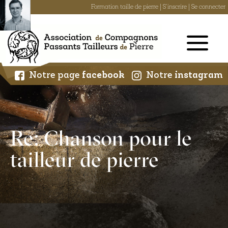
Formation taille de pierre
|
S'inscrire
|
Se connecter
Skip
to
content
Notre page
facebook
Notre
instagram
Re: Chanson pour le
tailleur de pierre