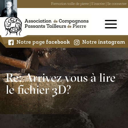
Formation taille de pierre
|
S'inscrire
|
Se connecter
Skip
to
content
Notre page
facebook
Notre
instagram
Re: Arrivez vous à lire
le fichier 3D?