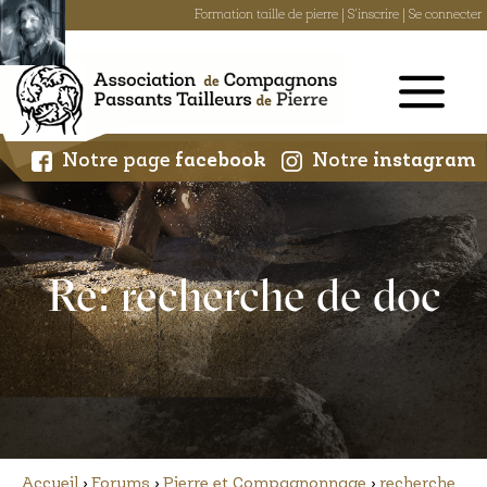
Formation taille de pierre
|
S'inscrire
|
Se connecter
Skip
to
content
Notre page
facebook
Notre
instagram
Re: recherche de doc
Accueil
›
Forums
›
Pierre et Compagnonnage
›
recherche