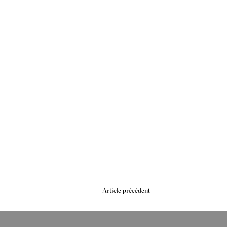
Navigation
Article précédent
de