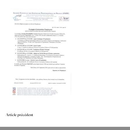
Navigation
Article précédent
de