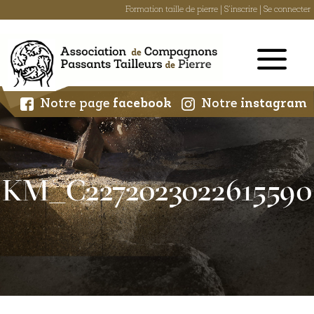
Formation taille de pierre
|
S'inscrire
|
Se connecter
Skip
to
content
Notre page
facebook
Notre
instagram
KM_C2272023022615590