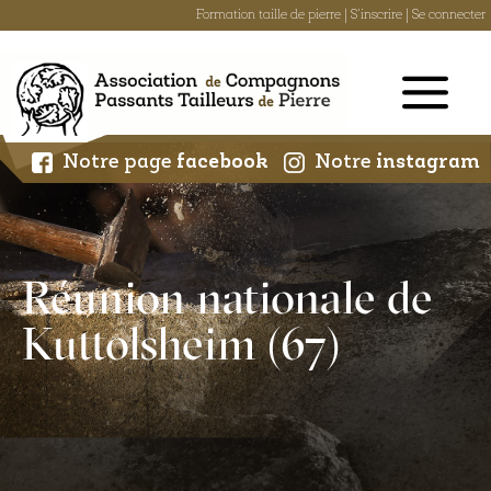
Formation taille de pierre
|
S'inscrire
|
Se connecter
Skip
to
content
Notre page
facebook
Notre
instagram
Réunion nationale de
Kuttolsheim (67)