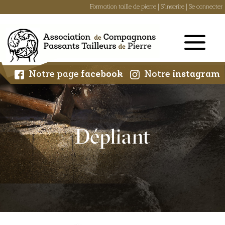
Formation taille de pierre
|
S'inscrire
|
Se connecter
Skip
to
content
Notre page
facebook
Notre
instagram
Dépliant