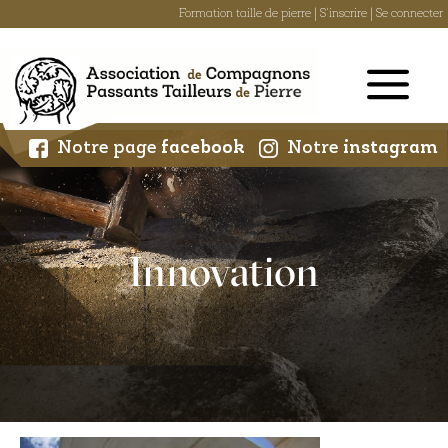
Formation taille de pierre
|
S'inscrire
|
Se connecter
Skip
to
content
Notre page
facebook
Notre
instagram
Innovation