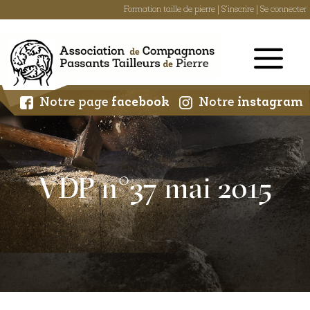
Formation taille de pierre
|
S'inscrire
|
Se connecter
Skip
to
content
Notre page
facebook
Notre
instagram
VDP n°37 mai 2015