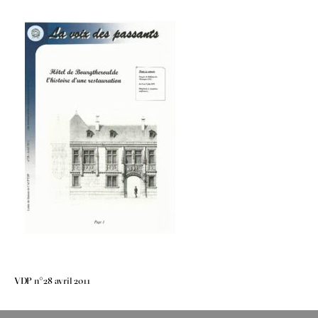
Navigation
VDP n°28 avril 2011
de