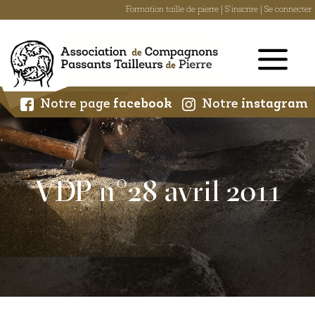
Formation taille de pierre
|
S'inscrire
|
Se connecter
Skip
to
content
Notre page
facebook
Notre
instagram
VDP n°28 avril 2011