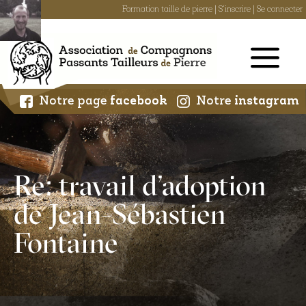
Formation taille de pierre
|
S'inscrire
|
Se connecter
Skip
to
content
Notre page
facebook
Notre
instagram
Re: travail d’adoption
de Jean-Sébastien
Fontaine